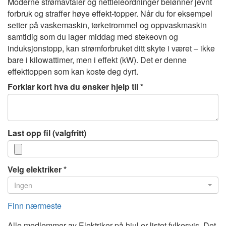
Moderne strømavtaler og nettleieordninger belønner jevnt
forbruk og straffer høye effekt-topper. Når du for eksempel
setter på vaskemaskin, tørketrommel og oppvaskmaskin
samtidig som du lager middag med stekeovn og
induksjonstopp, kan strømforbruket ditt skyte i været – ikke
bare i kilowattimer, men i effekt (kW). Det er denne
effekttoppen som kan koste deg dyrt.
Forklar kort hva du ønsker hjelp til
Last opp fil (valgfritt)
Velg elektriker
Ingen
Finn nærmeste
Alle medlemmer av Elektriker på hjul er listet fylkesvis. Det