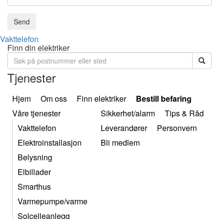
Send
Vakttelefon
Finn din elektriker
Tjenester
Hjem
Om oss
Finn elektriker
Bestill befaring
Våre tjenester
Sikkerhet/alarm
Tips & Råd
Vakttelefon
Leverandører
Personvern
Elektroinstallasjon
Bli medlem
Belysning
Elbillader
Smarthus
Varmepumpe/varme
Solcelleanlegg